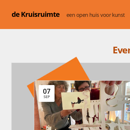
de Kruisruimte
een open huis voor kunst
Eve
07
SEP