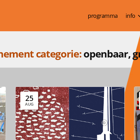
programma
info
nement categorie:
openbaar, gr
25
AUG