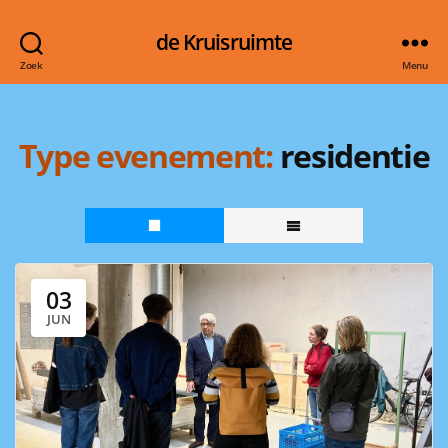
de Kruisruimte
Zoek
Menu
Type evenement:
residentie
03
JUN