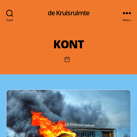
de Kruisruimte
Zoek
Menu
KONT
Berichtdatum