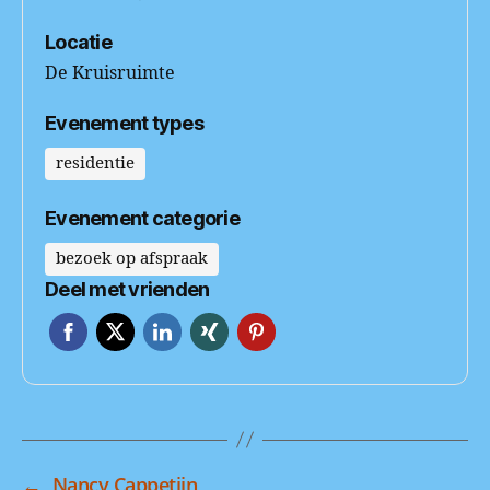
Locatie
De Kruisruimte
Evenement types
residentie
Evenement categorie
bezoek op afspraak
Deel met vrienden
←
Nancy Cappetijn