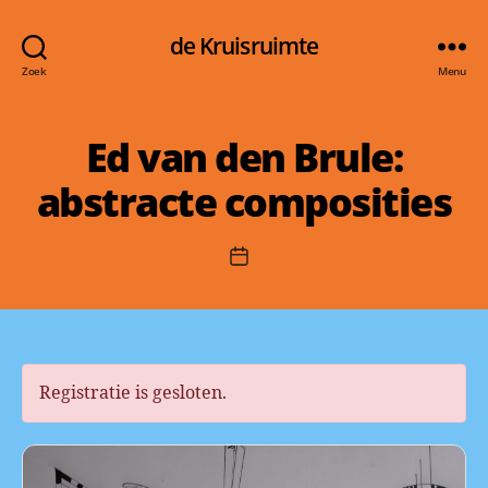
de Kruisruimte
Zoek
Menu
Ed van den Brule:
abstracte composities
Berichtdatum
Registratie is gesloten.