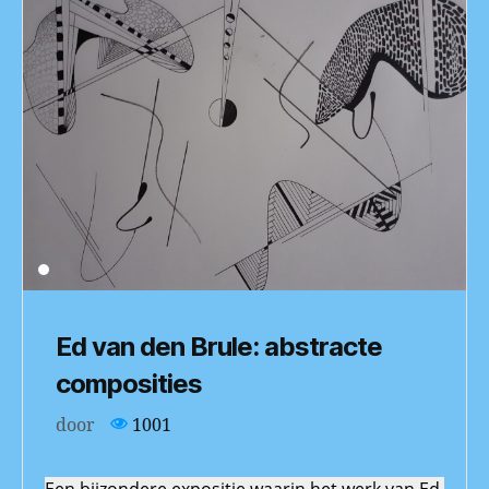
Ed van den Brule: abstracte
composities
door
1001
Een bijzondere expositie waarin het werk van Ed