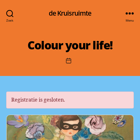
de Kruisruimte
Zoek
Menu
Colour your life!
Berichtdatum
Registratie is gesloten.