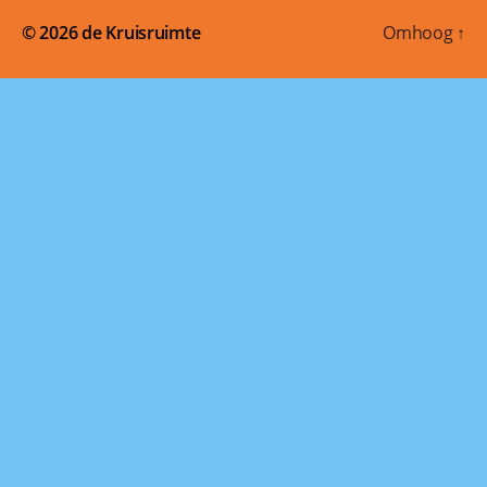
© 2026
de Kruisruimte
Omhoog
↑